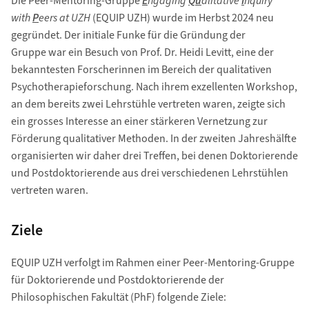
Die Peer-Mentoring-Gruppe
E
ngaging
Qu
alitative
I
nquiry
with
P
eers at UZH
(EQUIP UZH) wurde im Herbst 2024 neu
gegründet. Der initiale Funke für die Gründung der
Gruppe war ein Besuch von Prof. Dr. Heidi Levitt, eine der
bekanntesten Forscherinnen im Bereich der qualitativen
Psychotherapieforschung. Nach ihrem exzellenten Workshop,
an dem bereits zwei Lehrstühle vertreten waren, zeigte sich
ein grosses Interesse an einer stärkeren Vernetzung zur
Förderung qualitativer Methoden. In der zweiten Jahreshälfte
organisierten wir daher drei Treffen, bei denen Doktorierende
und Postdoktorierende aus drei verschiedenen Lehrstühlen
vertreten waren.
Ziele
EQUIP UZH verfolgt im Rahmen einer Peer-Mentoring-Gruppe
für Doktorierende und Postdoktorierende der
Philosophischen Fakultät (PhF) folgende Ziele: