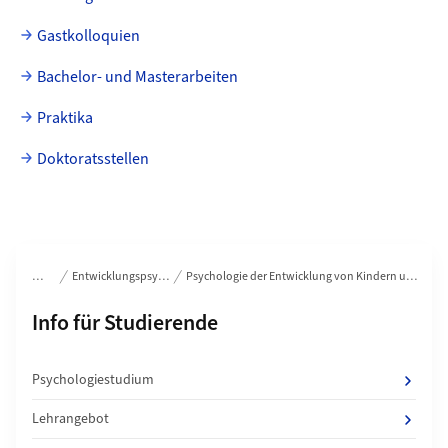
Gastkolloquien
Bachelor- und Masterarbeiten
Praktika
Doktoratsstellen
Bereichsnavigation
Entwicklungspsychologie
Psychologie der Entwicklung von Kindern und Jugendlichen
Unterseiten von
Info für Studierende
Psychologiestudium
Lehrangebot