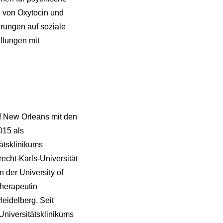
l von Oxytocin und
rungen auf soziale
llungen mit
f New Orleans mit den
015 als
tätsklinikums
echt-Karls-Universität
 der University of
therapeutin
eidelberg. Seit
Universitätsklinikums