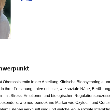
hwerpunkt
st Oberassistentin in der Abteilung Klinische Biopsychologie u
. In ihrer Forschung untersucht sie, wie soziale Nähe, Berührun
n mit Stress, Emotionen und biologischen Regulationsproze
e besonders, wie neuroendokrine Marker wie Oxytocin und Cortiso
ialem Erleben verknüpft sind und welche Rolle soziale Interakti