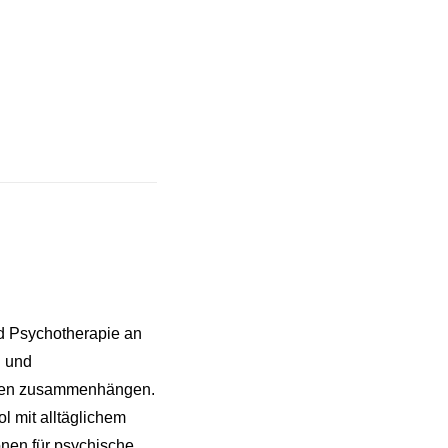
nd Psychotherapie an
g und
ssen zusammenhängen.
l mit alltäglichem
onen für psychische