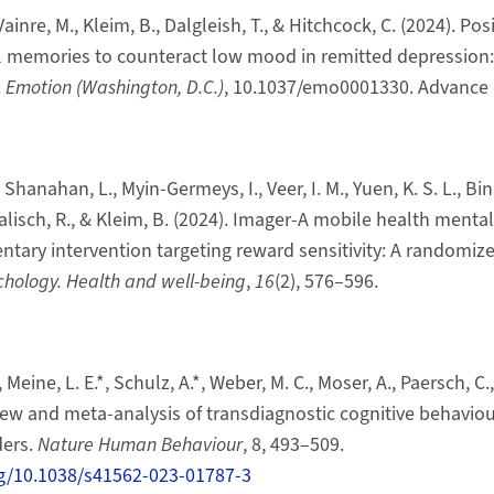
Vainre, M., Kleim, B., Dalgleish, T., & Hitchcock, C. (2024). Pos
 memories to counteract low mood in remitted depression: 
.
Emotion (Washington, D.C.)
, 10.1037/emo0001330. Advance 
 Shanahan, L., Myin-Germeys, I., Veer, I. M., Yuen, K. S. L., Bin
Kalisch, R., & Kleim, B. (2024). Imager-A mobile health ment
tary intervention targeting reward sensitivity: A randomiz
chology. Health and well-being
,
16
(2), 576–596.
 Meine, L. E.*, Schulz, A.*, Weber, M. C., Moser, A., Paersch, C., 
iew and meta-analysis of transdiagnostic cognitive behaviou
ders.
Nature Human Behaviour
, 8, 493–509.
rg/10.1038/s41562-023-01787-3