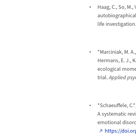
Haag, C., So, M., 
autobiographical
life investigation
*Marciniak, M. A.,
Hermans, E. J., 
ecological momen
trial.
Applied psy
*Schaeuffele, C.*,
A systematic rev
emotional disor
https://doi.o