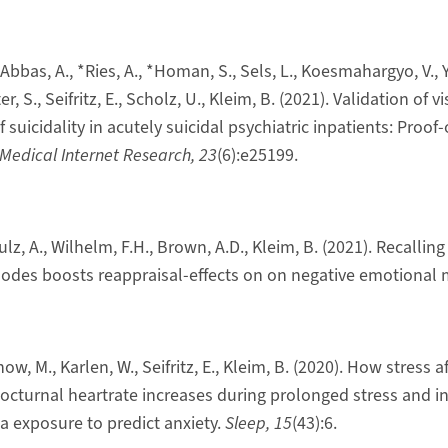
 Abbas, A., *Ries, A., *Homan, S., Sels, L., Koesmahargyo, V., Y
er, S., Seifritz, E., Scholz, U., Kleim, B. (2021). Validation of 
f suicidality in acutely suicidal psychiatric inpatients: Proof
 Medical Internet Research, 23
(6):e25199.
ulz, A., Wilhelm, F.H., Brown, A.D., Kleim, B. (2021). Recalli
pisodes boosts reappraisal-effects on on negative emotional
ow, M., Karlen, W., Seifritz, E., Kleim, B. (2020). How stress 
octurnal heartrate increases during prolonged stress and in
 exposure to predict anxiety.
Sleep, 15
(43):6.