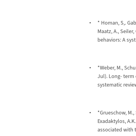
* Homan, S,. Gabi
Maatz, A., Seiler,
behaviors: A sys
*Weber, M., Schuma
Jul). Long- term
systematic revie
*Grueschow, M., S
Exadaktylos, A.K.,
associated with 