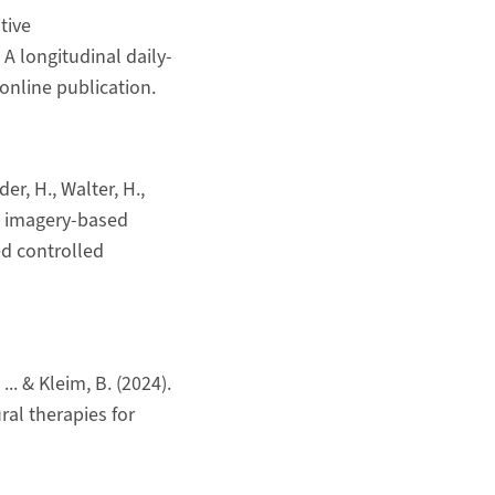
itive
A longitudinal daily-
online publication.
der, H., Walter, H.,
al imagery-based
ed controlled
... & Kleim, B. (2024).
ral therapies for