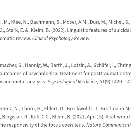
, M., Klee, N., Bachmann, S., Moser, A.M., Duri, M., Michel, S.
 G., Stark, E. &, Kleim, B. (2022). Linguistic features of suici
tematic review.
Clinical Psychology Review.
cher, S., Hannig, W., Barth, J., Lotzin, A., Schäfer, I., Ehring,
 outcomes of psychological treatment for posttraumatic stre
w and meta- analysis.
Psychological Medicine, 51
(9):1420–14
tenz, N., Thörn, H., Ehlert, U., Breckwoldt, J., Brodmann Ma
 Bingisser, R., Ruff, C.C., Kleim, B. (2021, Apr. 15). Real-world 
the responsivity of the locus coeruleus.
Nature Communicati