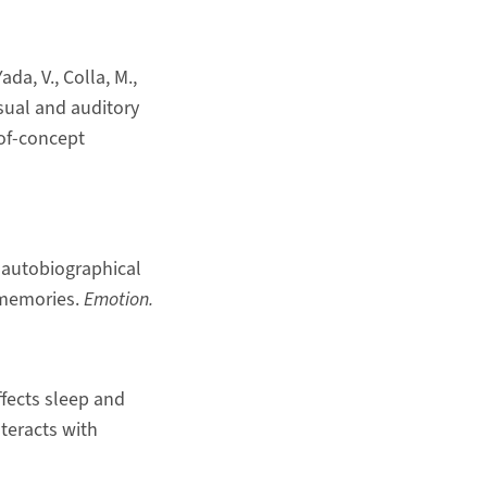
ada, V., Colla, M.,
visual and auditory
-of-concept
ng autobiographical
 memories.
Emotion.
affects sleep and
teracts with