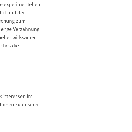
ie experimentellen
tut und der
orschung zum
ne enge Verzahnung
ueller wirksamer
lches die
sinteressen im
tionen zu unserer