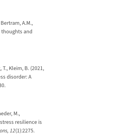
, Bertram, A.M.,
dal thoughts and
 T., Kleim, B. (2021,
ss disorder: A
30.
eder, M.,
stress resilience is
ons, 12
(1):2275.