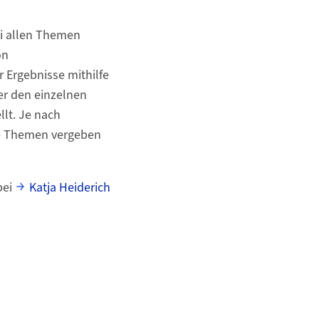
ei allen Themen
on
 Ergebnisse mithilfe
ter den einzelnen
lt. Je nach
e Themen vergeben
bei
Katja Heiderich